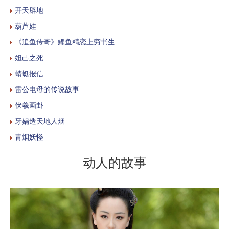
开天辟地
葫芦娃
《追鱼传奇》鲤鱼精恋上穷书生
妲己之死
蜻蜓报信
雷公电母的传说故事
伏羲画卦
牙娲造天地人烟
青烟妖怪
动人的故事