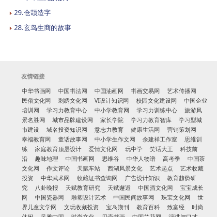
29.仓颉造字
28.玄鸟生商的故事
友情链接
中华书画网
中国书法网
中国油画网
书画交易网
艺术传播网
民俗文化网
刺绣文化网
VI设计知识网
校园文化建设网
中国企业
培训网
学习力教育中心
中小学教育网
学习力训练中心
旅游风
景名胜网
城市品牌建设网
家长学院
学习力教育智库
学习型城
市建设
域名投资知识网
意志力教育
健康生活网
营销策划网
幸福教育网
童话故事网
中小学生作文网
余建祥工作室
思维训
练
家庭教育顶层设计
爱情文化网
玩中学
笑话大王
科技前
沿
趣味地理
中国书画网
思维谷
中华人物谱
高考季
中国茶
文化网
作文评论
天赋车站
西湖风景文化
艺术起点
艺术收藏
投资
中华武术网
收藏证书查询网
广告设计知识
教育趋势研
究
八卦晚报
天赋教育研究
天赋邂逅
中国酒文化网
宝宝成长
网
中国瓷器网
雕塑设计艺术
中国民间故事网
珠宝文化网
世
界儿童文学网
文玩收藏投资
宝岛期刊
教育百科
致富经
时尚
休闲
风雅中国
时尚文化
贝壳书画
中国兰花网
演讲与口才