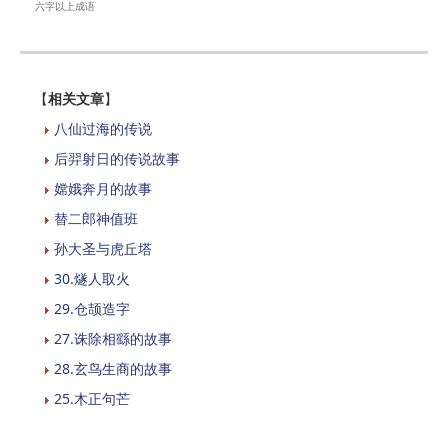
六字以上成语
【
相关文章
】
八仙过海的传说
后羿射日的传说故事
嫦娥奔月的故事
替二郎神值班
孙大圣与虎丘塔
30.燧人取火
29.仓颉造字
27.诛除相繇的故事
28.玄鸟生商的故事
25.木正句芒