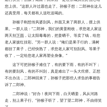
您上供。”这群人许过愿也走了。孙猴子想：二郎神在这儿
还真受用，每天都有人送吃送喝的。
孙猴子刚想传风婆刮风，外面又来了两群人，摆上供
果。一群人说：“二郎神，我们的黄姜刚收，求您老人家这
两天别
下雨
，让太阳毒毒的，把姜晒干。等卖了钱，给您
老人家披红挂彩。”另一群人说：“俺们是果子行的，满树
都挂了果子，已经快熟了，求您老人家可别刮风。等果子
收了，一定给您老人家再塑全身像。”
这下可把孙猴子难住了，有的要下雨，有的不叫下；
有的要刮风，有的不叫刮，真是难出了一头大疙瘩。正想
不出办法，二郎神回来了，孙猴子把那些人求告的事都告
诉了二郎神。
二郎神说：“好办！夜间下雨，白天晒姜，风从河路
走，别上果子行。”孙猴子听了，望了望二郎神，不由得笑