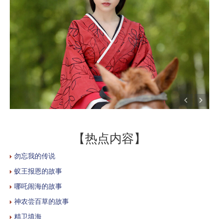
【热点内容】
勿忘我的传说
蚁王报恩的故事
哪吒闹海的故事
神农尝百草的故事
精卫填海