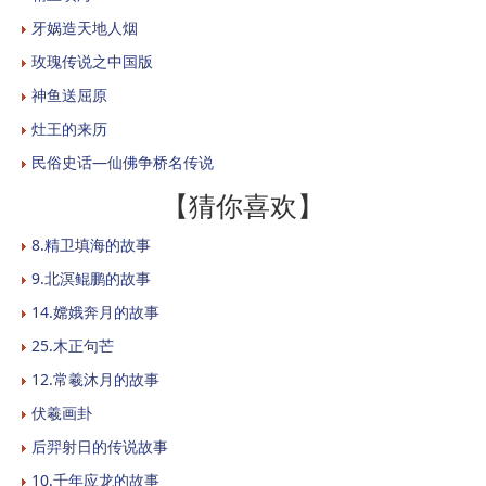
牙娲造天地人烟
玫瑰传说之中国版
神鱼送屈原
灶王的来历
民俗史话—仙佛争桥名传说
【猜你喜欢】
8.精卫填海的故事
9.北溟鲲鹏的故事
14.嫦娥奔月的故事
25.木正句芒
12.常羲沐月的故事
伏羲画卦
后羿射日的传说故事
10.千年应龙的故事