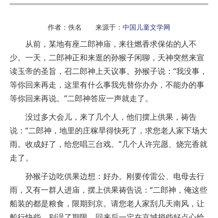
作者：佚名 来源于：
中国儿童文学网
从前，某地有座二郎神庙，来往燃香求保佑的人不
少。一天，二郎神正和来逛的孙猴子闲聊，天神突然来宣
读玉帝的圣旨，召二郎神上天议事。孙猴子说：“我没事，
等你回来再走，这里有什么事我先替你办办，不能办的事
等你回来再说。”二郎神答应一声就走了。
没过多大会儿，来了几个人，他们摆上供果，祷告
说：“二郎神，地里的庄稼旱得快死了，求您老人家下场大
雨。收成好了，给您唱三台戏。”几个人许完愿、烧完香就
走了。
孙猴子边吃供果边想：好办。刚要传雷公、电母去行
雨，又有一群人进庙，摆上供果祷告说：“二郎神，俺这些
船装的都是粮食，限期到京。请您老人家刮几天南风，让
船行快些，别误了期限，回来后一定在京城捎些好点心给