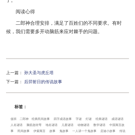
了。
阅读心得
二郎神合理安排，满足了百姓们的不同要求。有时
候，我们需要多开动脑筋来应对棘手的问题。
上一篇
：
孙大圣与虎丘塔
下一篇
：
后羿射日的传说故事
标签：
值班
二郎神
经典民间故事
四字成语故事
字谜
灯谜
经典谜语
成语谜语
人名谜语
脑筋急转弯
地名谜语
儿童谜语
动物谜语
数学谜语
中国寓言故
事
民间故事
伊索寓言
故事
鬼故事
一人讲一个鬼故事
启迪小故事
传说