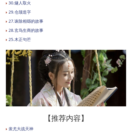
30.燧人取火
29.仓颉造字
27.诛除相繇的故事
28.玄鸟生商的故事
25.木正句芒
【推荐内容】
蚩尤大战天神