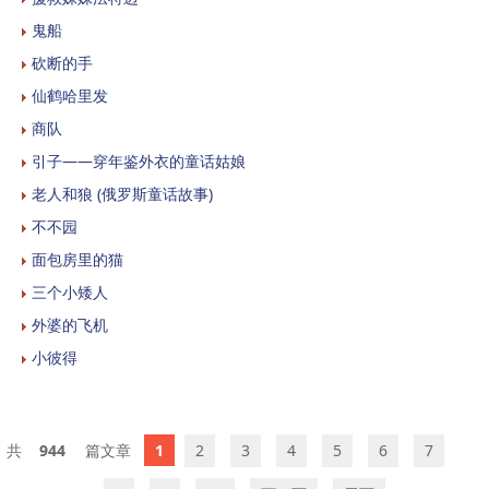
鬼船
砍断的手
仙鹤哈里发
商队
引子——穿年鉴外衣的童话姑娘
老人和狼 (俄罗斯童话故事)
不不园
面包房里的猫
三个小矮人
外婆的飞机
小彼得
944
1
2
3
4
5
6
7