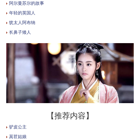
阿尔曼苏尔的故事
年轻的英国人
犹太人阿布纳
长鼻子矮人
【推荐内容】
驴皮公主
莴苣姑娘