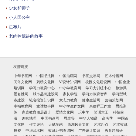
少女和狮子
小人国公主
烂布片
老约翰妮讲的故事
友情链接
中华书画网
中国书法网
中国油画网
书画交易网
艺术传播网
民俗文化网
刺绣文化网
VI设计知识网
校园文化建设网
中国企业
培训网
学习力教育中心
中小学教育网
学习力训练中心
旅游风
景名胜网
城市品牌建设网
家长学院
学习力教育智库
学习型城
市建设
域名投资知识网
意志力教育
健康生活网
营销策划网
幸福教育网
童话故事网
中小学生作文网
余建祥工作室
思维训
练
家庭教育顶层设计
爱情文化网
玩中学
笑话大王
科技前
沿
趣味地理
中国书画网
思维谷
中华人物谱
高考季
中国茶
文化网
作文评论
天赋车站
西湖风景文化
艺术起点
艺术收藏
投资
中华武术网
收藏证书查询网
广告设计知识
教育趋势研