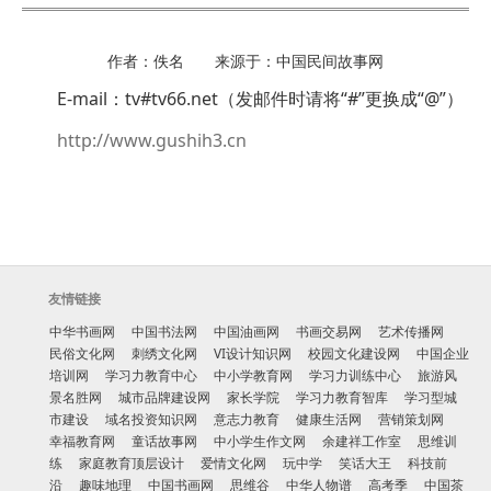
作者：佚名 来源于：中国民间故事网
E-mail：tv#tv66.net（发邮件时请将“#”更换成“@”）
http://www.gushih3.cn
友情链接
中华书画网
中国书法网
中国油画网
书画交易网
艺术传播网
民俗文化网
刺绣文化网
VI设计知识网
校园文化建设网
中国企业
培训网
学习力教育中心
中小学教育网
学习力训练中心
旅游风
景名胜网
城市品牌建设网
家长学院
学习力教育智库
学习型城
市建设
域名投资知识网
意志力教育
健康生活网
营销策划网
幸福教育网
童话故事网
中小学生作文网
余建祥工作室
思维训
练
家庭教育顶层设计
爱情文化网
玩中学
笑话大王
科技前
沿
趣味地理
中国书画网
思维谷
中华人物谱
高考季
中国茶