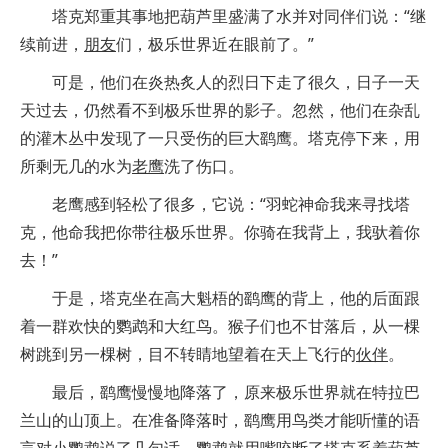
塔克郑重其事地把葫芦里盛满了水并对同伴们说：“继
续前进，
朋友
们，极乐世界近在眼前了。”
可是，他们在炎热炙人的烈日下走了很久，日子一天
天过去，仍然看不到极乐世界的影子。忽然，他们在杂乱
的灌木丛中发现了一只受伤的巨大鹞鹰。塔克停下来，用
所剩无几的水为
老鹰
洗了伤口。
老鹰感到轻松了很多，它说：“羽蛇神命我来寻找塔
克，他命我把你带往极乐世界。你骑在我背上，我驮着你
去！”
于是，塔克坐在高大魁梧的鹞鹰的背上，他的后面跟
着一群欢快的鹦鹉和大红鸟。猴子们也不甘落后，从一棵
树跳到另一棵树，目不转睛地望着在天上飞行的
伙伴
。
最后，鹞鹰慢慢地降落了，原来极乐世界就在特拉巴
兰山的山顶上。在准备降落时，鹞鹰用鸟类才能听懂的语