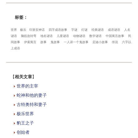
标签：
世界
极乐
印第安神话
四字成语故事
字谜
灯谜
经典谜语
成语谜语
人名
谜语
脑筋急转弯
地名谜语
儿童谜语
动物谜语
数学谜语
中国寓言故事
民
间故事
伊索寓言
故事
鬼故事
一人讲一个鬼故事
启迪小故事
传说
六字以
上成语
【
相关文章
】
世界的主宰
蛇神和他的妻子
古特奥特和妻子
极乐世界
豹王之子
创始者