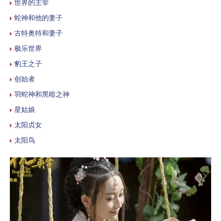
世界的主宰
蛇神和他的妻子
古特奥特和妻子
极乐世界
豹王之子
创始者
羽蛇神和黑暗之神
星姑娘
太阳贞女
太阳鸟