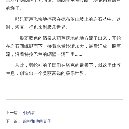
言对小鹦鹉说了几句话。鹦鹉就用嘴咬断了塔克系着葫芦
的绳子。
那只葫芦飞快地摔落在德布依山坡上的岩石丛中。这
时，塔克一行也来到极乐世界。
一股蔚蓝色的清泉从葫芦落地的地方流了出来，开始
在岩石间蜿蜒而下，接着水量逐渐加大，最后汇成一股巨
流，沿着特拉巴兰的峭壁一泻千里……
从此，羽蛇神的子民们在塔克的带领下，就这里休养
生息，创造出一个美丽富饶的极乐世界。
上一篇
：
创始者
下一篇
：
蛇神和他的妻子