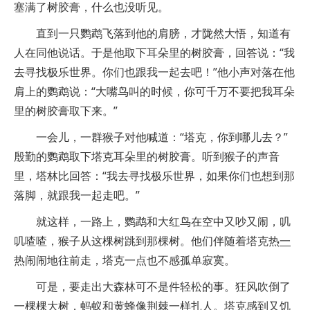
塞满了树胶膏，什么也没听见。
直到一只鹦鹉飞落到他的肩膀，才陇然大悟，知道有
人在同他说话。于是他取下耳朵里的树胶膏，回答说：“我
去寻找极乐世界。你们也跟我一起去吧！”他小声对落在他
肩上的鹦鹉说：“大嘴鸟叫的时候，你可千万不要把我耳朵
里的树胶膏取下来。”
一会儿，一群猴子对他喊道：“塔克，你到哪儿去？”
殷勤的鹦鹉取下塔克耳朵里的树胶膏。听到猴子的声音
里，塔林比回答：“我去寻找极乐世界，如果你们也想到那
落脚，就跟我一起走吧。”
就这样，一路上，鹦鹉和大红鸟在空中又吵又闹，叽
叽喳喳，猴子从这棵树跳到那棵树。他们伴随着塔克热
一
热闹闹地往前走，塔克一点也不感孤单寂寞。
可是，要走出大森林可不是件轻松的事。狂风吹倒了
一棵棵大树，蚂蚁和黄蜂像荆棘一样扎人。塔克感到又饥