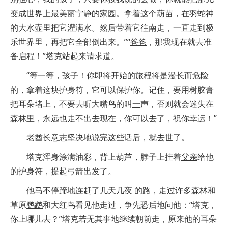
变成世界上最美丽宁静的家园。拿着这个葫苗，在羽蛇神
的大水壶里把它灌满水。然后带着它往南走，一直走到极
乐世界里，再把它全部倒出来。”“
爸爸
，那我现在就去准
备启程！”塔克站起来请求道。
“等一等，孩子！你即将开始的旅程将是漫长而危险
的，拿着这块护身符，它可以保护你。记住，要用树胶膏
把耳朵堵上，不要去听大嘴鸟的叫
一
声，否则就会迷失在
森林里，永远也走不出去现在，你可以去了，祝你幸运！”
老酋长意志坚决地说完这些话后，就去世了。
塔克浑身涂满油彩，背上葫芦，脖子上挂着
父亲
给他
的护身符，提起弓箭出发了。
他马不停蹄地连赶了几天几夜 的路，走过许多森林和
草原
鹦鹉
和大红鸟看见他走过，争先恐后地问他：“塔克，
你上哪儿去？”塔克若无其事地继续朝前走，原来他的耳朵