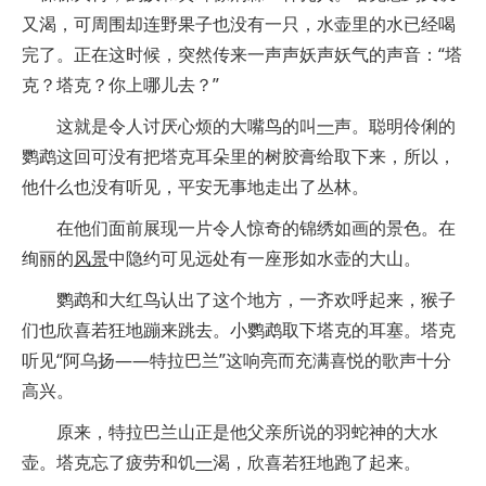
又渴，可周围却连野果子也没有一只，水壶里的水已经喝
完了。正在这时候，突然传来一声声妖声妖气的声音：“塔
克？塔克？你上哪儿去？”
这就是令人讨厌心烦的大嘴鸟的叫
一
声。聪明伶俐的
鹦鹉这回可没有把塔克耳朵里的树胶膏给取下来，所以，
他什么也没有听见，平安无事地走出了丛林。
在他们面前展现一片令人惊奇的锦绣如画的景色。在
绚丽的
风景
中隐约可见远处有一座形如水壶的大山。
鹦鹉和大红鸟认出了这个地方，一齐欢呼起来，猴子
们也欣喜若狂地蹦来跳去。小鹦鹉取下塔克的耳塞。塔克
听见“阿乌扬——特拉巴兰”这响亮而充满喜悦的歌声十分
高兴。
原来，特拉巴兰山正是他父亲所说的羽蛇神的大水
壶。塔克忘了疲劳和饥
一
渴，欣喜若狂地跑了起来。