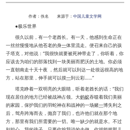
作者：佚名 来源于：
中国儿童文学网
●极乐世界
很久以前，有一个老酋长。有一天，他感到生命正在
一丝丝慢慢地从他苍老的身
一
体里流走。便召来自己的孩
子塔克，对他说：“我很快就要被死神带走了，你听着，你
应该去为咱们的部落找到一块美丽而肥沃的土地。你必须
一直朝南走十天十夜 ，然后就可以到达一处很远很高的地
方，站在那里，伸手就可以摸
一
到云彩……”
塔克睁着一双明亮的大眼睛，听着老酋长的话：“我们
现在居住的地方已经被战神占领。大
蚂蚁
吞噬着我们美丽
的家园，保护我们的羽蛇神在和战神的一场赌
一
博失利之
后，驾舟跨海而去，抛弃了我们，也许他们就在那个地
方，那里有我们所需要的一切。唯一缺少的就是水。不过
别担心，我的孩子，只要你按我说的去做，你就能把那儿