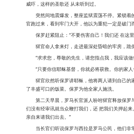
威吓，这样的圣歌还 从未听到过。
突然间地震爆发，整座监狱震荡不停。紧锁着
官跑过来，看到牢门大开，他以为重犯一定是破门
保罗赶紧阻止：“不要伤害自己！我们还 在这里
狱官命人拿来灯，走进最深处昏暗的牢房，跪
“求求您，尊敬的先生，请您指点我，我应该做
“只要你信耶稣基督，你就必将获救。你的家人
狱官欣然听保罗讲耶稣，他将两人请到自己的
了丰盛可口的饭菜。保罗为他全家人施洗。
第二天早晨，罗马长官派人吩咐狱官释放保罗
们没有经审讯就当众鞭打我们，还 把我们关押起
亲自来请我们出去。”
当长官们听说保罗与西拉是罗马公民，他们非