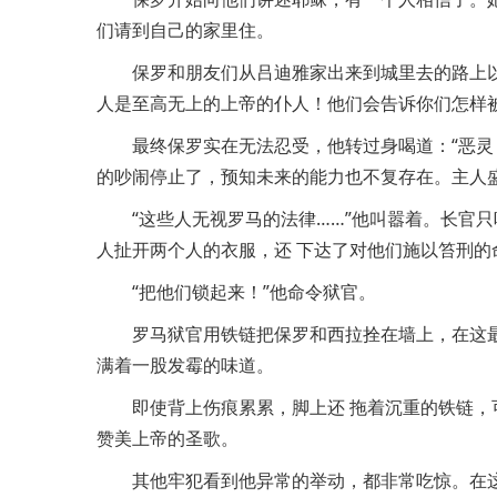
们请到自己的家里住。
保罗和朋友们从吕迪雅家出来到城里去的路上
人是至高无上的上帝的仆人！他们会告诉你们怎样
最终保罗实在无法忍受，他转过身喝道：“恶灵
的吵闹停止了，预知未来的能力也不复存在。主人
“这些人无视罗马的法律……”他叫嚣着。长官
人扯开两个人的衣服，还 下达了对他们施以笞刑的
“把他们锁起来！”他命令狱官。
罗马狱官用铁链把保罗和西拉拴在墙上，在这
满着一股发霉的味道。
即使背上伤痕累累，脚上还 拖着沉重的铁链，
赞美上帝的圣歌。
其他牢犯看到他异常的举动，都非常吃惊。在