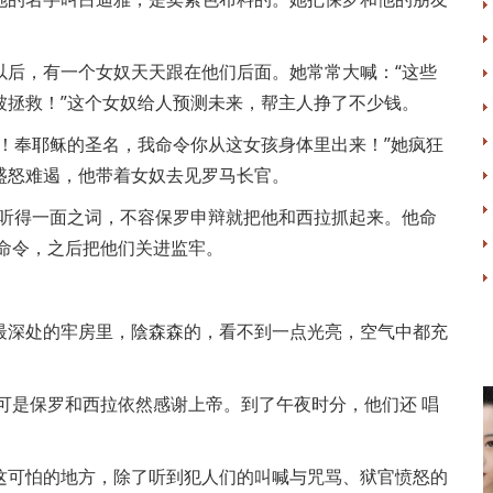
以后，有一个女奴天天跟在他们后面。她常常大喊：“这些
被拯救！”这个女奴给人预测未来，帮主人挣了不少钱。
！奉耶稣的圣名，我命令你从这女孩身体里出来！”她疯狂
盛怒难遏，他带着女奴去见罗马长官。
只听得一面之词，不容保罗申辩就把他和西拉抓起来。他命
命令，之后把他们关进监牢。
最深处的牢房里，陰森森的，看不到一点光亮，空气中都充
可是保罗和西拉依然感谢上帝。到了午夜时分，他们还 唱
这可怕的地方，除了听到犯人们的叫喊与咒骂、狱官愤怒的