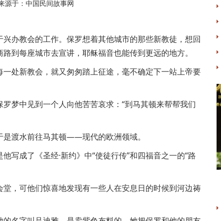
来源于：中国民间故事网
于兴办教会的工作。保罗想着其他城市的那些新教徒，想回
商路到每座城市去宣讲，耶稣福音也能传到更远的地方。
每一处新教会，就又匆匆踏上征途，毫不确定下一站上帝要
保罗梦中见到一个人向他苦苦哀求：“到马其顿来帮帮我们
于是渡水前往马其顿——现代的欧洲领域。
他写成了《圣经·新约》中“使徒行传”和四福音之一的“路
会堂，可他们惊喜地发现有一些人在安息日的时候到河边祷
她的名字叫吕迪雅，是卖紫色布料的。她把保罗和他的朋友