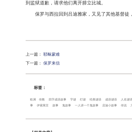
到监狱道歉，请求他们离开腓立比城。
保罗与西拉回到吕迪雅家，又见了其他基督徒
上一篇
：
耶稣蒙难
下一篇
：
保罗来信
标签：
欧洲
传教
四字成语故事
字谜
灯谜
经典谜语
成语谜语
人名谜
事
伊索寓言
故事
鬼故事
一人讲一个鬼故事
启迪小故事
传说