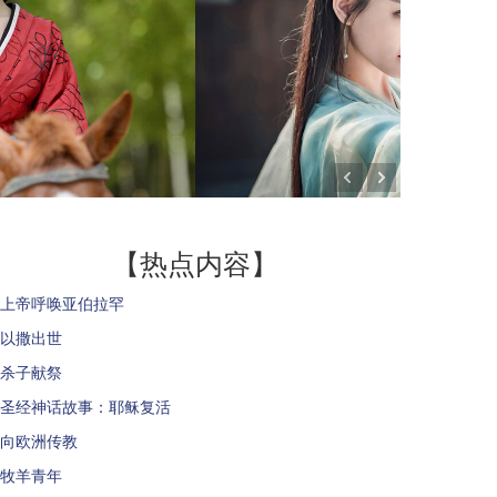
【热点内容】
上帝呼唤亚伯拉罕
以撒出世
杀子献祭
圣经神话故事：耶稣复活
向欧洲传教
牧羊青年