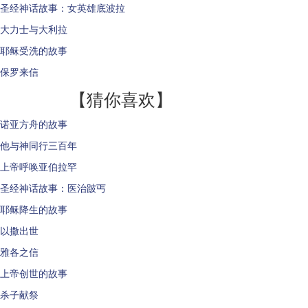
圣经神话故事：女英雄底波拉
大力士与大利拉
耶稣受洗的故事
保罗来信
【猜你喜欢】
诺亚方舟的故事
他与神同行三百年
上帝呼唤亚伯拉罕
圣经神话故事：医治跛丐
耶稣降生的故事
以撒出世
雅各之信
上帝创世的故事
杀子献祭