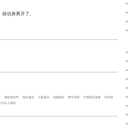
，就动身离开了。
语
脑筋急转弯
地名谜语
儿童谜语
动物谜语
数学谜语
中国寓言故事
民间故
六字以上成语