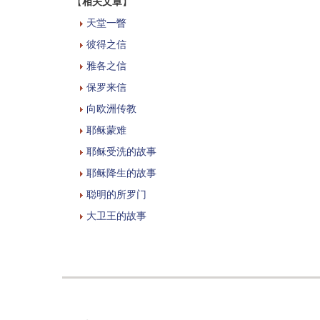
【
相关文章
】
天堂一瞥
彼得之信
雅各之信
保罗来信
向欧洲传教
耶稣蒙难
耶稣受洗的故事
耶稣降生的故事
聪明的所罗门
大卫王的故事