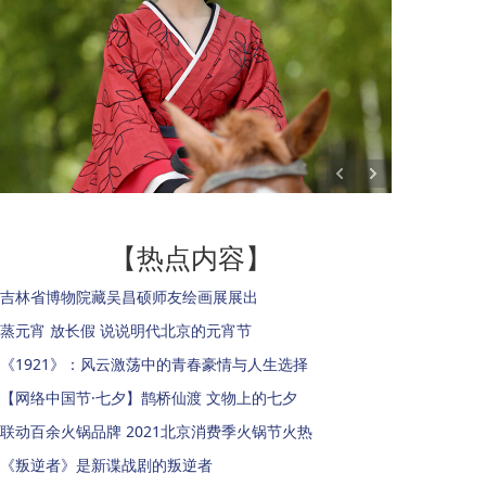
【热点内容】
吉林省博物院藏吴昌硕师友绘画展展出
蒸元宵 放长假 说说明代北京的元宵节
《1921》：风云激荡中的青春豪情与人生选择
【网络中国节·七夕】鹊桥仙渡 文物上的七夕
联动百余火锅品牌 2021北京消费季火锅节火热
《叛逆者》是新谍战剧的叛逆者