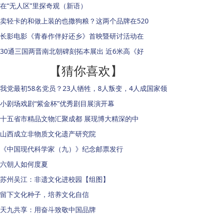
在“无人区”里探奇观（新语）
卖轻卡的和做上装的也撒狗粮？这两个品牌在520
长影电影《青春作伴好还乡》首映暨研讨活动在
30通三国两晋南北朝碑刻拓本展出 近6米高《好
【猜你喜欢】
我党最初58名党员？23人牺牲，8人叛变，4人成国家领
小剧场戏剧“紫金杯”优秀剧目展演开幕
十五省市精品文物汇聚成都 展现博大精深的中
山西成立非物质文化遗产研究院
《中国现代科学家（九）》纪念邮票发行
六朝人如何度夏
苏州吴江：非遗文化进校园【组图】
留下文化种子，培养文化自信
天九共享：用奋斗致敬中国品牌