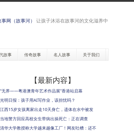
故事网（故事河）
让孩子沐浴在故事河的文化滋养中
代故事
传奇故事
名人故事
关于我们
【最新内容】
“无界——粤港澳青年艺术作品展”香港站启幕
光明日报：孩子用AI写作业，该担忧吗？
江西15岁女孩离家出走10天身亡，遗体在水中被发
当地警方回应高校女生带病出操死亡：正在调查
清华大学教授称大学越来越像工厂！网友吐槽：还不