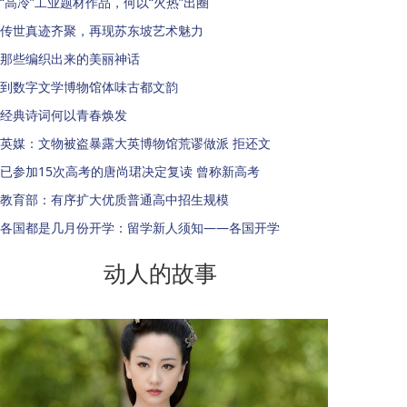
“高冷”工业题材作品，何以“火热”出圈
传世真迹齐聚，再现苏东坡艺术魅力
那些编织出来的美丽神话
到数字文学博物馆体味古都文韵
经典诗词何以青春焕发
英媒：文物被盗暴露大英博物馆荒谬做派 拒还文
已参加15次高考的唐尚珺决定复读 曾称新高考
教育部：有序扩大优质普通高中招生规模
各国都是几月份开学：留学新人须知——各国开学
动人的故事